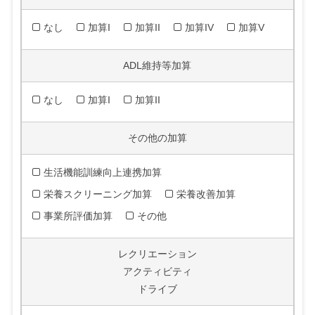
なし
加算I
加算II
加算IV
加算V
ADL維持等加算
なし
加算I
加算II
その他の加算
生活機能訓練向上連携加算
栄養スクリーニング加算
栄養改善加算
事業所評価加算
その他
レクリエーション
アクティビティ
ドライブ