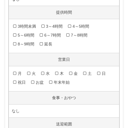
提供時間
3時間未満
3～4時間
4～5時間
5～6時間
6～7時間
7～8時間
8～9時間
延長
営業日
月
火
水
木
金
土
日
祝日
お盆
年末年始
食事・おやつ
なし
送迎範囲